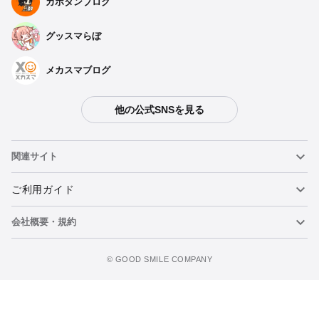
カホタンブログ
グッスマらぼ
メカスマブログ
他の公式SNSを見る
関連サイト
ねんどろいど
ご利用ガイド
会社概要・規約
ねんどろいどフェイスメーカー
重要なお知らせ
今すぐ予約注文
figma
FAQ・お問い合わせ
利用規約
©️ GOOD SMILE COMPANY
メカスマ
個人情報の取り扱いについて