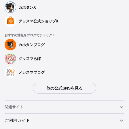
カホタンX
グッスマ公式ショップX
おすすめ情報をブログでチェック！
カホタンブログ
グッスマらぼ
メカスマブログ
他の公式SNSを見る
関連サイト
ねんどろいど
ご利用ガイド