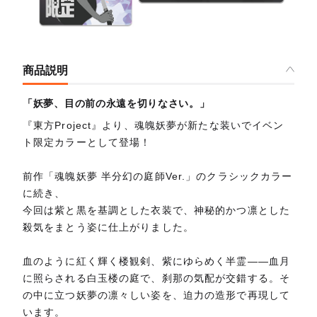
商品説明
「妖夢、目の前の永遠を切りなさい。」
『東方Project』より、魂魄妖夢が新たな装いでイベン
ト限定カラーとして登場！
前作「魂魄妖夢 半分幻の庭師Ver.」のクラシックカラー
に続き、
今回は紫と黒を基調とした衣装で、神秘的かつ凛とした
殺気をまとう姿に仕上がりました。
血のように紅く輝く楼観剣、紫にゆらめく半霊――血月
に照らされる白玉楼の庭で、刹那の気配が交錯する。そ
の中に立つ妖夢の凛々しい姿を、迫力の造形で再現して
います。