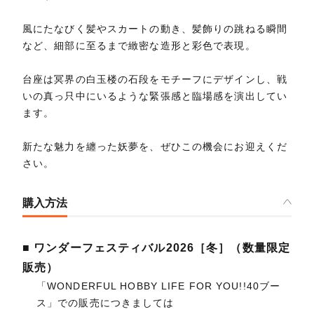
風にたなびく髪やスカートの動き、髪飾りの跳ねる瞬間
など、細部に至るまで緻密な造形と彩色で表現。
台座は冥界の白玉楼の石段をモチーフにデザインし、戦
いの真っ只中にいるような緊張感と臨場感を演出してい
ます。
新たな魅力を纏った妖夢を、ぜひこの機会にお迎えくだ
さい。
購入方法
■ ワンダーフェスティバル2026［冬］（数量限定
販売）
「WONDERFUL HOBBY LIFE FOR YOU!!40ブー
ス」での販売につきましては