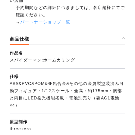
い店舗
予約期間などの詳細につきましては、各店舗様にてご
確認ください。
→
パートナーショップ一覧
商品仕様
作品名
スパイダーマン:ホームカミング
仕様
ABS&PVC&POM&亜鉛合金&その他の金属製塗装済み可
動フィギュア・1/12スケール・全高：約175mm・胸部
と両目にLED発光機能搭載・電池別売り（要AG1電池
×4）
原型制作
threezero