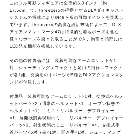
このフル可動フィギュアは全高約6.9インチ（約
17.5cm）で、threezeroの得意とするDLXダイキャスト
システムの搭載により約48ヶ所の可動ポイントを実現し
ています。threezeroの高度な設計技術によって、DLX
アイアンマン・マーク47は特徴的な着地ポーズを含む
様々なポーズを楽々と取ることができ、胸部と頭部には
LED発光機能を搭載しています。
その他の付属品には、装着可能なアームロケットが1
対、シューティングエフェクトと足用の飛行エフェクト
が各1組、交換用の手パーツが5種とDLXアクションスタ
ンドが付属します。
付属品：装着可能なアームロケット×1対、交換式ヘルメ
ットパーツ×2（通常のヘルメット×1、オープン状態の
ヘルメット×1）、ミニ・リパルサー・デプロイヤー
×1、展開状態再現用のミニ・リパルサー・デプロイヤー
パーツ×6、射出状態のミニ・リパルサー×4、交換式手
首パーツ×5対（拳×1対、開き手×1対、シューティング