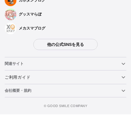
カホタンブログ
グッスマらぼ
メカスマブログ
他の公式SNSを見る
関連サイト
ねんどろいど
ご利用ガイド
会社概要・規約
ねんどろいどフェイスメーカー
重要なお知らせ
今すぐ予約注文
figma
FAQ・お問い合わせ
利用規約
©️ GOOD SMILE COMPANY
メカスマ
個人情報の取り扱いについて