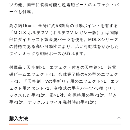
ツの他、胸部に装着可能な超電磁ビームのエフェクトパ
ーツも付属。
高さ約15cm、全身に約58箇所の可動ポイントを有する
「MDLX ボルテスV（ボルテスV レガシー版）」は関節
部にダイキャスト製金属パーツを使用。MDLXシリーズ
の特徴である高い可動性により、広い可動域を活かした
ダイナミックな戦闘ポーズが取れます。
付属品：天空剣×1、エフェクト付きの天空剣×1、超電
磁ビームエフェクト×1、合体完了時のVの字のエフェク
ト×1、「天空剣・Vの字斬り」用のエフェクト×1、エフ
ェクト用スタンド×1、交換式の手首パーツ×5種（リラ
ックスした手×1対、拳×1対、剣保持用の手×1対、開き
手×1対、ナックルミサイル発射時の手×1対）
購入方法