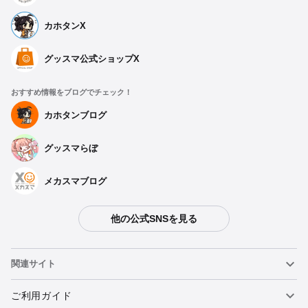
カホタンX
グッスマ公式ショップX
おすすめ情報をブログでチェック！
カホタンブログ
グッスマらぼ
メカスマブログ
他の公式SNSを見る
関連サイト
ねんどろいど
ご利用ガイド