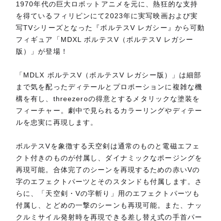
1970年代の巨大ロボットアニメを元に、熱狂的な支持
を得ているフィリピンにて2023年に実写映画および実
写TVシリーズとなった『ボルテスV レガシー』から可動
フィギュア「MDXL ボルテスV（ボルテスV レガシー
版）」が登場！
「MDLX ボルテスV（ボルテスV レガシー版）」は細部
まで気を配ったディテールとプロポーションに複雑な機
構を有し、threezeroの得意とするメタリックな塗装を
フィーチャー。劇中で見られるカラーリングやディテー
ルを忠実に再現します。
ボルテスVを象徴する天空剣は通常のものと電磁エフェ
クト付きのものが付属し、ダイナミックなポージングを
再現可能。合体完了のシーンを再現するための赤いVの
字のエフェクトパーツとそのスタンドも付属します。さ
らに、「天空剣・Vの字斬り」用のエフェクトパーツも
付属し、とどめの一撃のシーンも再現可能。また、ナッ
クルミサイル発射時を再現できる差し替え式の手首パー