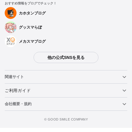
おすすめ情報をブログでチェック！
カホタンブログ
グッスマらぼ
メカスマブログ
他の公式SNSを見る
関連サイト
ねんどろいど
ご利用ガイド
会社概要・規約
ねんどろいどフェイスメーカー
重要なお知らせ
カートに追加
figma
FAQ・お問い合わせ
利用規約
©️ GOOD SMILE COMPANY