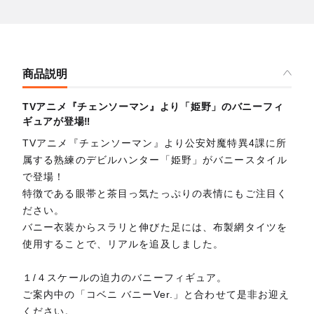
商品説明
TVアニメ『チェンソーマン』より「姫野」のバニーフィ
ギュアが登場‼
TVアニメ『チェンソーマン』より公安対魔特異4課に所
属する熟練のデビルハンター「姫野」がバニースタイル
で登場！
特徴である眼帯と茶目っ気たっぷりの表情にもご注目く
ださい。
バニー衣装からスラリと伸びた足には、布製網タイツを
使用することで、リアルを追及しました。
１/４スケールの迫力のバニーフィギュア。
ご案内中の「コベニ バニーVer.」と合わせて是非お迎え
ください。