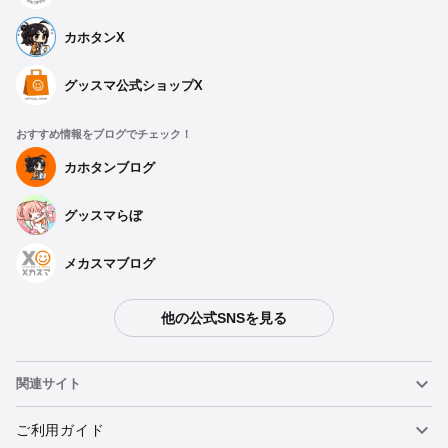
カホタンX
グッスマ公式ショップX
おすすめ情報をブログでチェック！
カホタンブログ
グッスマらぼ
メカスマブログ
他の公式SNSを見る
関連サイト
ねんどろいど
ご利用ガイド