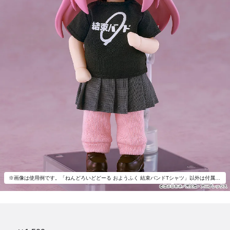
※画像は使用例です。「ねんどろいどどーる おようふく 結束バンドTシャツ」以外は付属いたしません。