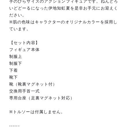
手のひらサイズのアクションフィギュアです。ねんどろ
いどどーるになった伊地知虹夏を是非お手元にお迎えく
ださい。
※肌の色味はキャラクターのオリジナルカラーを採用し
ています。
【セット内容】
フィギュア本体
制服上
制服下
下着
靴下
靴（靴裏マグネット付）
交換用手首一式
専用台座（足裏マグネット対応）
※トルソーは付属しません。
------