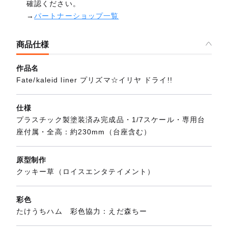
確認ください。
→
パートナーショップ一覧
商品仕様
作品名
Fate/kaleid liner プリズマ☆イリヤ ドライ!!
仕様
プラスチック製塗装済み完成品・1/7スケール・専用台
座付属・全高：約230mm（台座含む）
原型制作
クッキー草（ロイスエンタテイメント）
彩色
たけうちハム 彩色協力：えだ森ちー