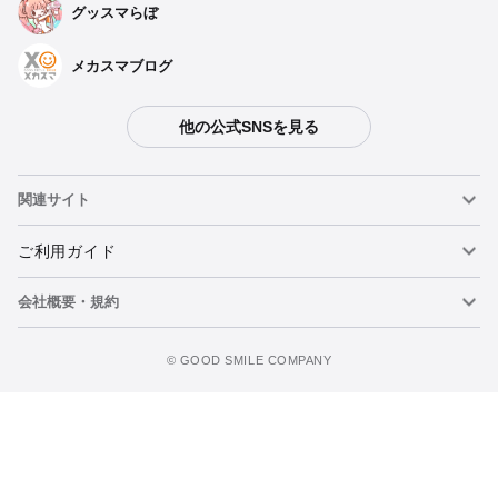
グッスマらぼ
メカスマブログ
他の公式SNSを見る
関連サイト
ねんどろいど
ご利用ガイド
会社概要・規約
ねんどろいどフェイスメーカー
重要なお知らせ
カートに追加
figma
FAQ・お問い合わせ
利用規約
©️ GOOD SMILE COMPANY
メカスマ
個人情報の取り扱いについて
ポッパレ（POP UP PARADE）
特定商取引法に関する表示