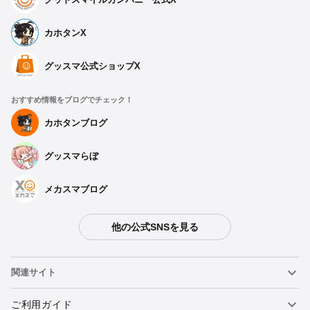
カホタンX
グッスマ公式ショップX
おすすめ情報をブログでチェック！
カホタンブログ
グッスマらぼ
メカスマブログ
他の公式SNSを見る
関連サイト
ねんどろいど
ご利用ガイド