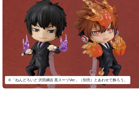
※「ねんどろいど 沢田綱吉 黒スーツVer.」（別売）とあわせて飾ろう。