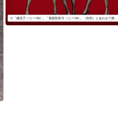
※「纏流子 バニーVer. 」「鬼龍院皐月 バニーVer.」（別売）とあわせて飾ろう。