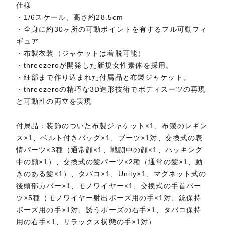
仕様
・1/6スケール、高さ約28.5cm
・全身に約30ヶ所の可動ポイントを有するフル可動フィ
ギュア
・布製衣装（ジャケットは着脱可能）
・threezeroが開発した新規女性素体を採用。
・細部まで作り込まれた付属品と布製ジャケット。
・threezeroの精巧な3D造形技術でボディスーツの再現
と可動性の両立を実現
付属品：装飾のついた布製ジャケット×1、布製のレギン
ス×1、ベルト付きバッグ×1、ブーツ×1対、交換式の表
情パーツ×3種（通常顔×1、戦闘中の顔×1、ハッキング
中の顔×1）、交換式の髪パーツ×2種（通常の髪×1、動
きのある髪×1）、タバコ×1、Unity×1、マグネット式の
後頭部カバー×1、モノワイヤー×1、交換式の手首パー
ツ×5種（モノワイヤー射出ポーズ用の手×1対、銃保持
ポーズ用の手×1対、誘うポーズの右手×1、タバコ保持
用の右手×1、リラックス状態の手×1対）