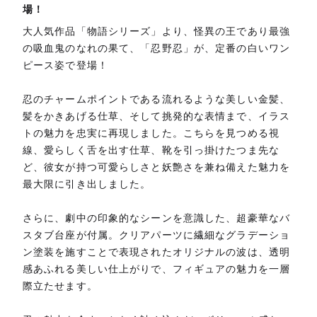
場！
大人気作品「物語シリーズ」より、怪異の王であり最強
の吸血鬼のなれの果て、「忍野忍」が、定番の白いワン
ピース姿で登場！
忍のチャームポイントである流れるような美しい金髪、
髪をかきあげる仕草、そして挑発的な表情まで、イラス
トの魅力を忠実に再現しました。こちらを見つめる視
線、愛らしく舌を出す仕草、靴を引っ掛けたつま先な
ど、彼女が持つ可愛らしさと妖艶さを兼ね備えた魅力を
最大限に引き出しました。
さらに、劇中の印象的なシーンを意識した、超豪華なバ
スタブ台座が付属。クリアパーツに繊細なグラデーショ
ン塗装を施すことで表現されたオリジナルの波は、透明
感あふれる美しい仕上がりで、フィギュアの魅力を一層
際立たせます。