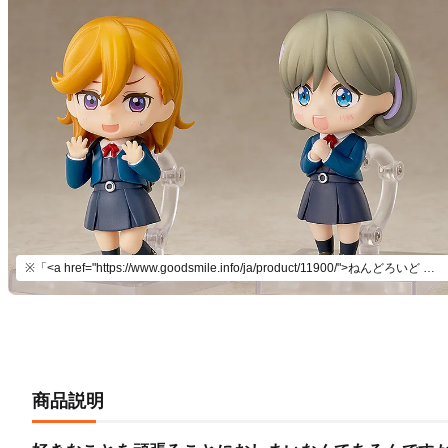
※「<a href="https://www.goodsmile.info/ja/product/11900/">ねんどろいど 澁谷かのん</a>」(別売)とあわせて飾ろう。
商品説明