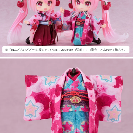
※「ねんどろいどどーる 桜ミク ひろはこ 2025Ver.（弘前）」（別売）とあわせて飾ろう。