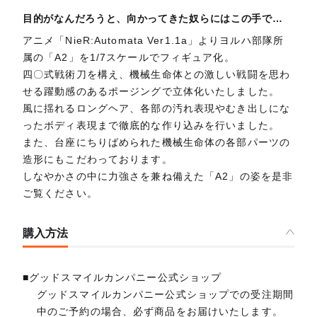
目的がなんだろうと、向かってきた奴らにはこの手で…
アニメ「NieR:Automata Ver1.1a」よりヨルハ部隊所
属の「A2」を1/7スケールでフィギュア化。
四〇式戦術刀を構え、機械生命体との激しい戦闘を思わ
せる躍動感のあるポージングで立体化いたしました。
風に揺れるロングヘア、各部の汚れ表現やむき出しにな
ったボディ表現まで徹底的な作り込みを行いました。
また、台座にちりばめられた機械生命体の各部パーツの
造形にもこだわっております。
しなやかさの中に力強さを兼ね備えた「A2」の姿を是非
ご覧ください。
購入方法
■グッドスマイルカンパニー公式ショップ
グッドスマイルカンパニー公式ショップでの受注期間
中のご予約の場合、必ず商品をお届けいたします。