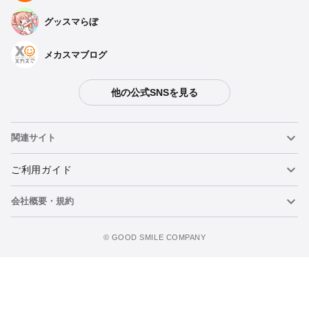
グッスマらぼ
メカスマブログ
他の公式SNSを見る
関連サイト
ねんどろいど
ご利用ガイド
会社概要・規約
ねんどろいどフェイスメーカー
重要なお知らせ
今すぐ予約注文
figma
FAQ・お問い合わせ
利用規約
©️ GOOD SMILE COMPANY
メカスマ
個人情報の取り扱いについて
ポッパレ（POP UP PARADE）