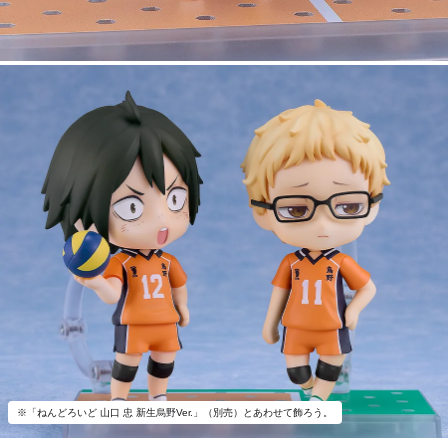
※「ねんどろいど 山口 忠 新生烏野Ver.」（別売）とあわせて飾ろう。