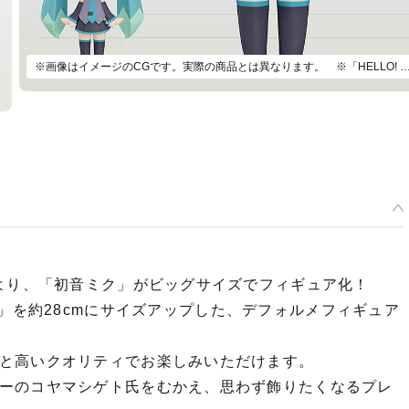
※画像はイメージのCGです。実際の商品とは異なります。 ※「HELLO! GOOD SMILE 初音ミク」はサイズ比較用です。本
』より、「初音ミク」がビッグサイズでフィギュア化！
 SMILE」を約28cmにサイズアップした、デフォルメフィギュア
と高いクオリティでお楽しみいただけます。
ーのコヤマシゲト氏をむかえ、思わず飾りたくなるプレ