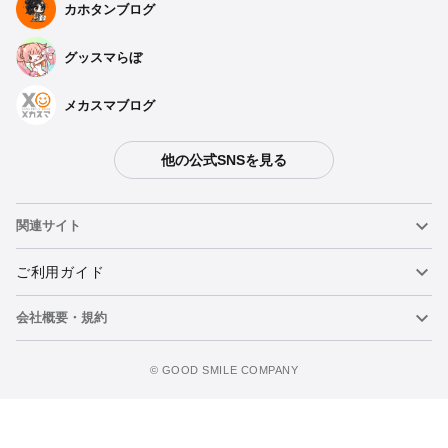
カホタンブログ
グッスマらぼ
メカスマブログ
他の公式SNSを見る
関連サイト
ねんどろいど
ご利用ガイド
会社概要・規約
ねんどろいどフェイスメーカー
重要なお知らせ
カートに追加
figma
FAQ・お問い合わせ
利用規約
©️ GOOD SMILE COMPANY
メカスマ
個人情報の取り扱いについて