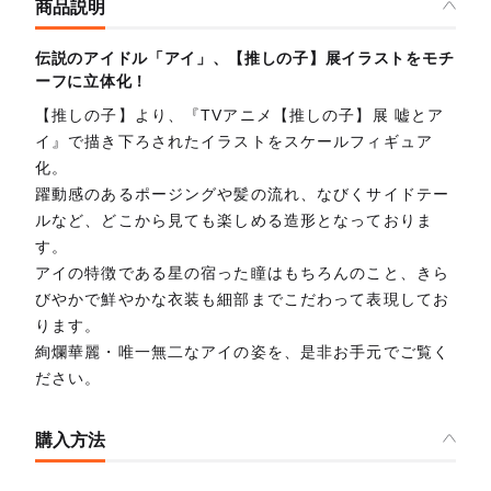
商品説明
伝説のアイドル「アイ」、【推しの子】展イラストをモチ
ーフに立体化！
【推しの子】より、『TVアニメ【推しの子】展 嘘とア
イ』で描き下ろされたイラストをスケールフィギュア
化。
躍動感のあるポージングや髪の流れ、なびくサイドテー
ルなど、どこから見ても楽しめる造形となっておりま
す。
アイの特徴である星の宿った瞳はもちろんのこと、きら
びやかで鮮やかな衣装も細部までこだわって表現してお
ります。
絢爛華麗・唯一無二なアイの姿を、是非お手元でご覧く
ださい。
購入方法