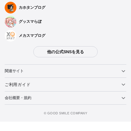
カホタンブログ
グッスマらぼ
メカスマブログ
他の公式SNSを見る
関連サイト
ねんどろいど
ご利用ガイド
会社概要・規約
ねんどろいどフェイスメーカー
重要なお知らせ
カートに追加
figma
FAQ・お問い合わせ
利用規約
©️ GOOD SMILE COMPANY
メカスマ
個人情報の取り扱いについて