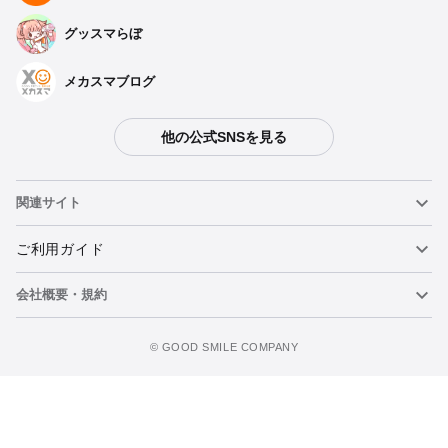
グッスマらぼ
メカスマブログ
他の公式SNSを見る
関連サイト
ねんどろいど
ご利用ガイド
会社概要・規約
ねんどろいどフェイスメーカー
重要なお知らせ
今すぐ予約注文
figma
FAQ・お問い合わせ
利用規約
©️ GOOD SMILE COMPANY
メカスマ
個人情報の取り扱いについて
ポッパレ（POP UP PARADE）