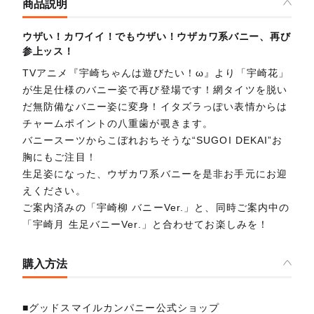
商品説明
ウザい！カワイイ！でもウザい！ウザカワ系バニー、再び
参上ッス！
TVアニメ『宇崎ちゃんは遊びたい！ω』より「宇崎花」
が生足仕様のバニー姿で再び登場です！網タイツを脱い
だ無防備なバニー姿に変身！イタズラっぽい表情からは
チャームポイントの八重歯が覗きます。
バニースーツからこぼれおちそうな“SUGOI DEKAI”お
胸にもご注目！
生足姿になった、ウザカワ系バニーを是非お手元にお迎
えください。
ご案内済みの「宇崎柳 バニーVer.」と、同時ご案内中の
「宇崎月 生足バニーVer.」と合わせてお楽しみを！
購入方法
■グッドスマイルカンパニー公式ショップ