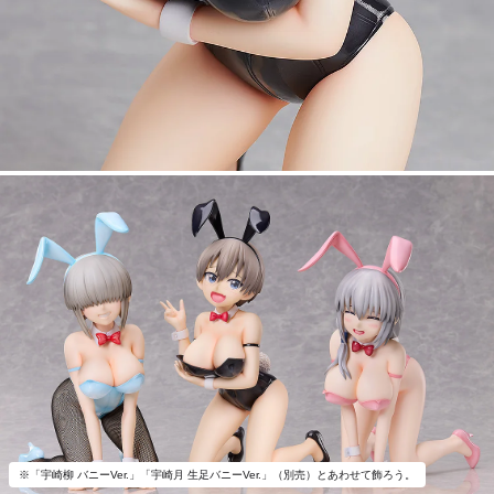
※「宇崎柳 バニーVer.」「宇崎月 生足バニーVer.」（別売）とあわせて飾ろう。