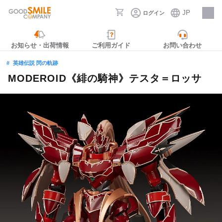
JP
ログイン
採用情報
お知らせ・出荷情報
ご利用ガイド
お問い合わせ
英雄伝説 閃の軌跡
MODEROID《緋の騎神》テスタ＝ロッサ