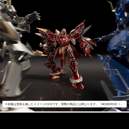
※画像は塗装を施したイメージのCGです。実際の商品とは異なります。「MODEROID《緋の騎神》テスタ＝ロッサ」以外は付属いたしません。