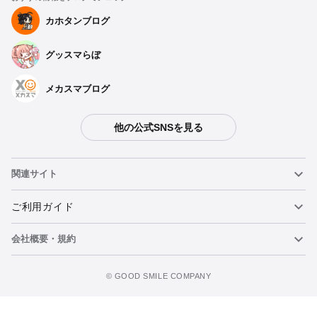
カホタンブログ
グッスマらぼ
メカスマブログ
他の公式SNSを見る
関連サイト
ねんどろいど
ご利用ガイド
会社概要・規約
ねんどろいどフェイスメーカー
重要なお知らせ
カートに追加
figma
FAQ・お問い合わせ
利用規約
©️ GOOD SMILE COMPANY
メカスマ
個人情報の取り扱いについて