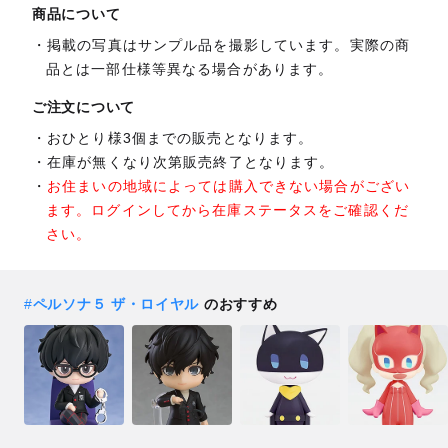
商品について
掲載の写真はサンプル品を撮影しています。実際の商
品とは一部仕様等異なる場合があります。
ご注文について
おひとり様3個までの販売となります。
在庫が無くなり次第販売終了となります。
お住まいの地域によっては購入できない場合がござい
ます。ログインしてから在庫ステータスをご確認くだ
さい。
#
ペルソナ５ ザ・ロイヤル
のおすすめ