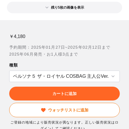
残り5枚の画像を表示
￥4,180
予約期間：2025年01月27日~2025年02月12日まで
2025年06月発売・お1人様3点まで
種類
カートに追加
ウォッチリストに追加
ご登録の地域により販売状況が異なります。正しい販売状況はロ
グインしてご確認ください。