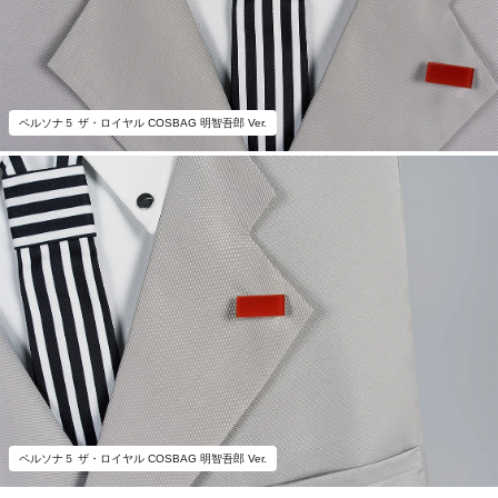
ペルソナ５ ザ・ロイヤル COSBAG 明智吾郎 Ver.
ペルソナ５ ザ・ロイヤル COSBAG 明智吾郎 Ver.