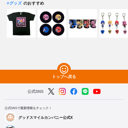
#
グッズ
のおすすめ
トップへ戻る
公式SNS
公式SNSで最新情報をチェック！
グッドスマイルカンパニー公式X