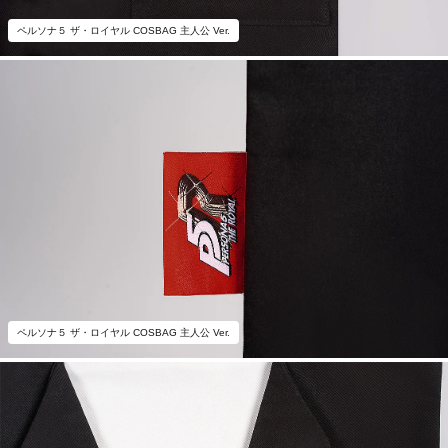
ペルソナ５ ザ・ロイヤル COSBAG 主人公 Ver.
ペルソナ５ ザ・ロイヤル COSBAG 主人公 Ver.