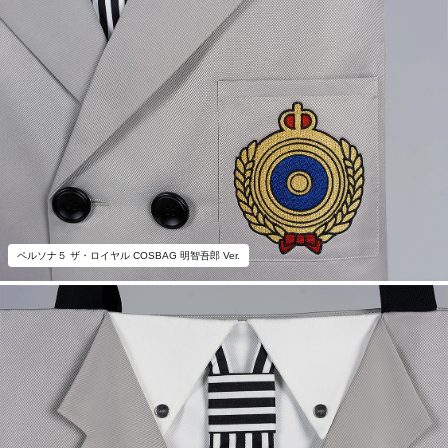
ペルソナ５ ザ・ロイヤル COSBAG 明智吾郎 Ver.