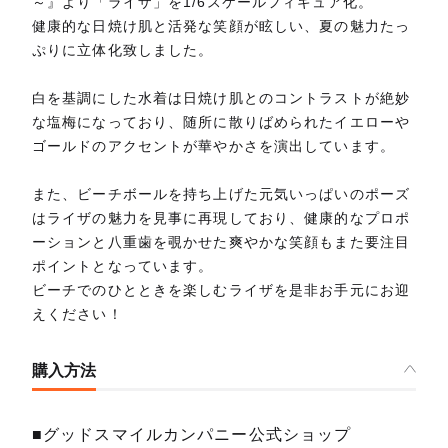
～』より「ライザ」を1/6スケールフィギュア化。
健康的な日焼け肌と活発な笑顔が眩しい、夏の魅力たっ
ぷりに立体化致しました。
白を基調にした水着は日焼け肌とのコントラストが絶妙
な塩梅になっており、随所に散りばめられたイエローや
ゴールドのアクセントが華やかさを演出しています。
また、ビーチボールを持ち上げた元気いっぱいのポーズ
はライザの魅力を見事に再現しており、健康的なプロポ
ーションと八重歯を覗かせた爽やかな笑顔もまた要注目
ポイントとなっています。
ビーチでのひとときを楽しむライザを是非お手元にお迎
えください！
購入方法
■グッドスマイルカンパニー公式ショップ