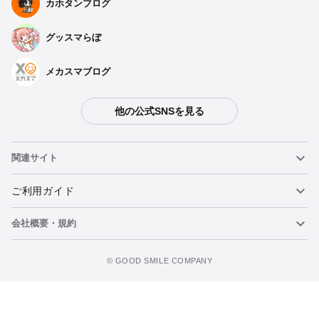
カホタンブログ
グッスマらぼ
メカスマブログ
他の公式SNSを見る
関連サイト
ねんどろいど
ご利用ガイド
会社概要・規約
ねんどろいどフェイスメーカー
重要なお知らせ
カートに追加
figma
FAQ・お問い合わせ
利用規約
©️ GOOD SMILE COMPANY
メカスマ
個人情報の取り扱いについて