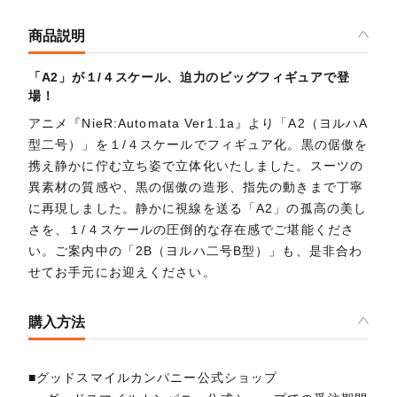
商品説明
「A2」が１/４スケール、迫力のビッグフィギュアで登
場！
アニメ『NieR:Automata Ver1.1a』より「A2（ヨルハA
型二号）」を１/４スケールでフィギュア化。黒の倨傲を
携え静かに佇む立ち姿で立体化いたしました。スーツの
異素材の質感や、黒の倨傲の造形、指先の動きまで丁寧
に再現しました。静かに視線を送る「A2」の孤高の美し
さを、１/４スケールの圧倒的な存在感でご堪能くださ
い。ご案内中の「2B（ヨルハ二号B型）」も、是非合わ
せてお手元にお迎えください。
購入方法
■グッドスマイルカンパニー公式ショップ