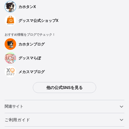
カホタンX
グッスマ公式ショップX
おすすめ情報をブログでチェック！
カホタンブログ
グッスマらぼ
メカスマブログ
他の公式SNSを見る
関連サイト
ねんどろいど
ご利用ガイド