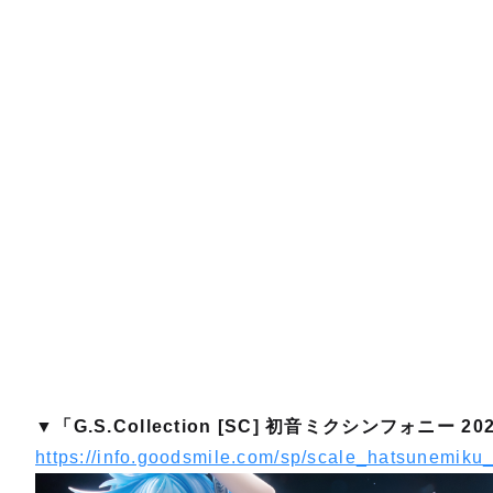
▼「G.S.Collection [SC] 初音ミクシンフォニー
https://info.goodsmile.com/sp/scale_hatsunemik