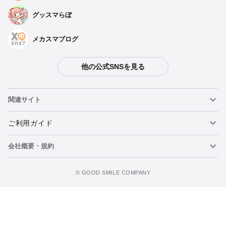
グッスマらぼ
メカスマブログ
他の公式SNSを見る
関連サイト
ねんどろいど
ご利用ガイド
会社概要・規約
ねんどろいどフェイスメーカー
重要なお知らせ
カートに追加
figma
FAQ・お問い合わせ
利用規約
©️ GOOD SMILE COMPANY
メカスマ
個人情報の取り扱いについて
ポッパレ（POP UP PARADE）
特定商取引法に関する表示