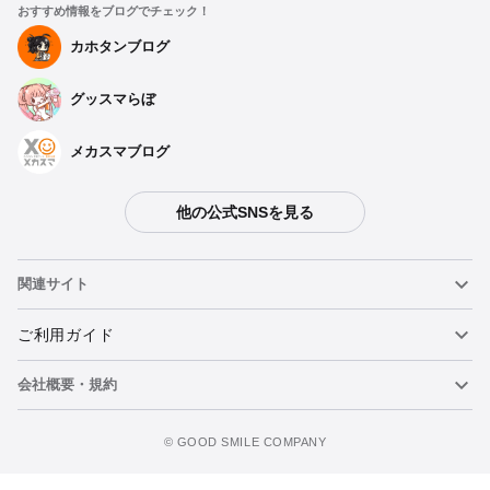
おすすめ情報をブログでチェック！
カホタンブログ
グッスマらぼ
メカスマブログ
他の公式SNSを見る
関連サイト
ねんどろいど
ご利用ガイド
会社概要・規約
ねんどろいどフェイスメーカー
重要なお知らせ
カートに追加
figma
FAQ・お問い合わせ
利用規約
©️ GOOD SMILE COMPANY
メカスマ