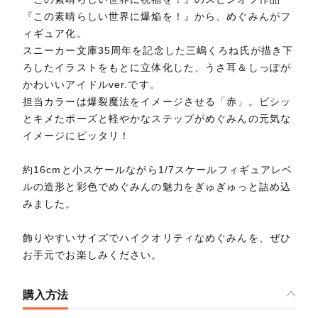
『この素晴らしい世界に爆焔を！』から、めぐみんがフ
ィギュア化。
スニーカー文庫35周年を記念した三嶋くろね氏が描き下
ろしたイラストをもとに立体化した、うさ耳＆しっぽが
かわいいアイドルver.です。
担当カラーは爆裂魔法をイメージさせる「赤」。ビシッ
とキメたポーズと軽やかなステップがめぐみんの元気な
イメージにピッタリ！
約16cmと小スケールながら1/7スケールフィギュアレベ
ルの造形と彩色でめぐみんの魅力をぎゅぎゅっと詰め込
みました。
飾りやすいサイズでハイクオリティなめぐみんを、ぜひ
お手元でお楽しみください。
購入方法