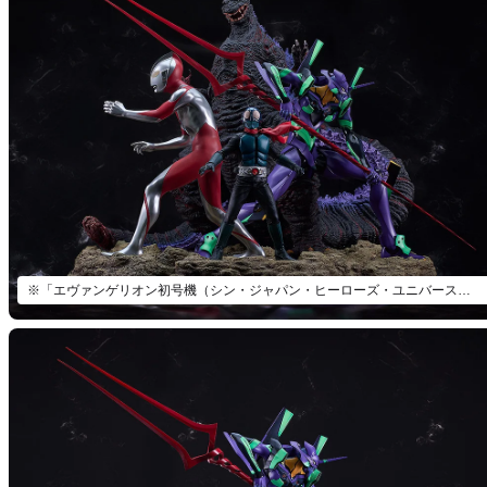
※「エヴァンゲリオン初号機（シン・ジャパン・ヒーローズ・ユニバース）」以外は付属いたしません。