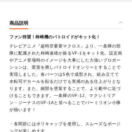
商品説明
ファン待望！柿崎機のバトロイドがキット化！
テレビアニメ『超時空要塞マクロス』より、一条輝の部
隊に配属された柿崎速雄が操るVF-1をキット化。設定画
やアニメ登場時のイメージを大事にした力強いプロポー
ションは、変形を廃しバトロイドオンリーとすることで
実現しました。各パーツは5色で成型され、組み立てて
水転写デカールを貼るだけでも実感のある仕上がりとな
ります。また、細部を塗装することで、より劇中に近づ
けることもできます。一条輝のVF-1J、マクシミリア
ン・ジーナスのVF-1Aと並べることでバーミリオン小隊
が揃います！
・各関節にはポリキャップを使用し、スムーズなポージ
ングが楽しめます。