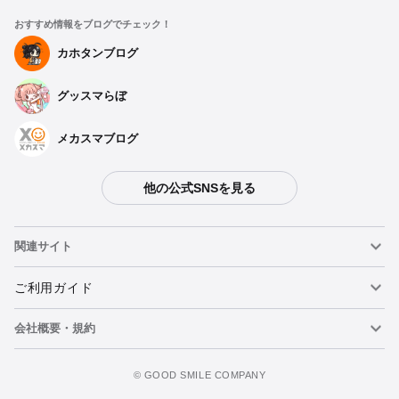
おすすめ情報をブログでチェック！
カホタンブログ
グッスマらぼ
メカスマブログ
他の公式SNSを見る
関連サイト
ねんどろいど
ご利用ガイド
会社概要・規約
ねんどろいどフェイスメーカー
重要なお知らせ
カートに追加
figma
FAQ・お問い合わせ
利用規約
©️ GOOD SMILE COMPANY