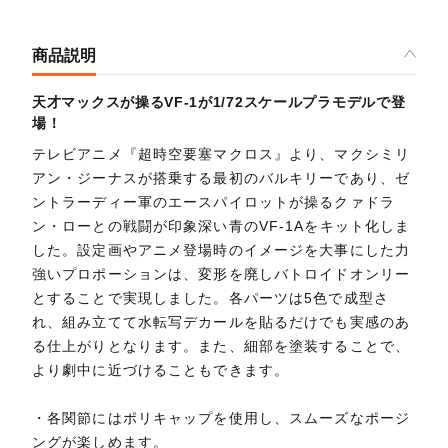
商品説明
天才マックスが操るVF-1が1/72スケールプラモデルで登
場！
テレビアニメ『超時空要塞マクロス』より、マクシミリ
アン・ジーナスが搭乗する最初のバルキリーであり、ゼ
ントラーディー軍のエースパイロットが操るクァドラ
ン・ローとの戦闘が印象深い青のVF-1Aをキット化しま
した。設定画やアニメ登場時のイメージを大事にした力
強いプロポーションは、変形を廃しバトロイドオンリー
とすることで実現しました。各パーツは5色で成型さ
れ、組み立てて水転写デカールを貼るだけでも実感のあ
る仕上がりとなります。また、細部を塗装することで、
より劇中に近づけることもできます。
・各関節にはポリキャップを使用し、スムーズなポージ
ングが楽しめます。