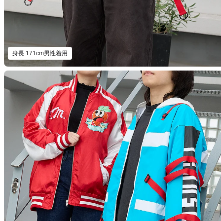
身長 171cm男性着用