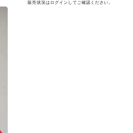
販売状況はログインしてご確認ください。