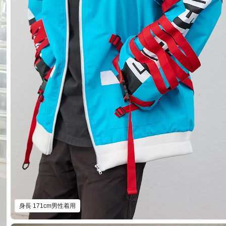
身長 171cm男性着用