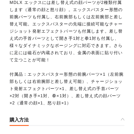
MDLX エックスには差し替え式の顔パーツが2種類付属
します（通常の顔と怒り顔）。エックスバスター形態の
前腕パーツも付属し、右前腕部もしくは左前腕部と差し
替え可能。エックスバスターの先端に接続可能なチャー
ジショット発射エフェクトパーツも付属します。差し替
え式の手首パーツとして開き手1対と拳1対も付属し、
様々なダイナミックなポージングに対応できます。さら
に足には磁石が内蔵されており、金属の表面に貼り付い
て立つことが可能！
付属品：エックスバスター形態の前腕パーツ×1（左前腕
部もしくは右前腕部と差し替え可能）、チャージショッ
ト発射エフェクトパーツ×1、差し替え式の手首パーツ
×2対（開き手×1対、拳×1対）、差し替え式の顔パーツ
×2（通常の顔×1、怒り顔×1）
購入方法