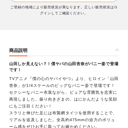
ご登録の地域により販売状況が異なります。正しい販売状況はロ
グインしてご確認ください。
商品説明
山田しか見えない？！僕ヤバの山田杏奈がバニー姿で登場
です！
TVアニメ『僕の心のヤバイやつ』より、ヒロイン「山田
杏奈」が1/4スケールのビッグなバニー姿で登場です！
セクシーなバニー衣装ながら、ピュアな雰囲気を忠実に
再現しました。振り向きざまの、はにかんだような笑顔
にもご注目ください！
スラリと伸びた足には布製網タイツを使用することで、
リアルを追及しました。全高約475mmの迫力のボリュ
ーム感をぜひお手に取ってお確かめください。