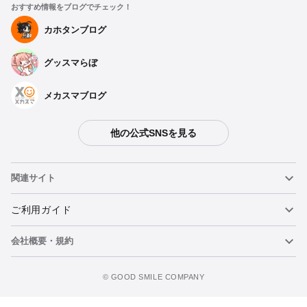
おすすめ情報をブログでチェック！
カホタンブログ
グッスマらぼ
メカスマブログ
他の公式SNSを見る
関連サイト
ねんどろいど
ご利用ガイド
会社概要・規約
ねんどろいどフェイスメーカー
重要なお知らせ
カートに追加
figma
FAQ・お問い合わせ
利用規約
©️ GOOD SMILE COMPANY
メカスマ