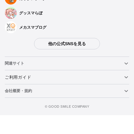
グッスマらぼ
メカスマブログ
他の公式SNSを見る
関連サイト
ねんどろいど
ご利用ガイド
会社概要・規約
ねんどろいどフェイスメーカー
重要なお知らせ
今すぐ予約注文
figma
FAQ・お問い合わせ
利用規約
©️ GOOD SMILE COMPANY
メカスマ
個人情報の取り扱いについて
ポッパレ（POP UP PARADE）