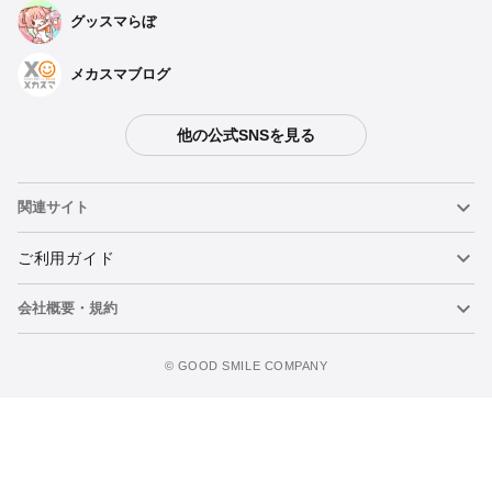
グッスマらぼ
メカスマブログ
他の公式SNSを見る
関連サイト
ねんどろいど
ご利用ガイド
会社概要・規約
ねんどろいどフェイスメーカー
重要なお知らせ
カートに追加
figma
FAQ・お問い合わせ
利用規約
©️ GOOD SMILE COMPANY
メカスマ
個人情報の取り扱いについて
ポッパレ（POP UP PARADE）
特定商取引法に関する表示