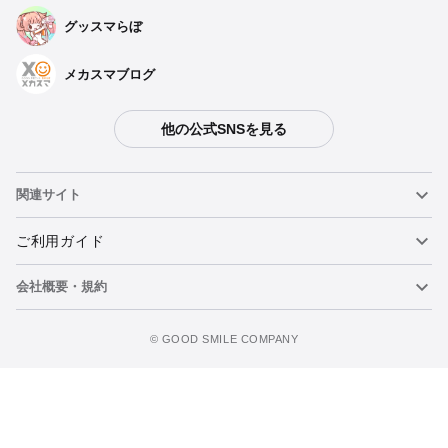
グッスマらぼ
メカスマブログ
他の公式SNSを見る
関連サイト
ねんどろいど
ご利用ガイド
会社概要・規約
ねんどろいどフェイスメーカー
重要なお知らせ
今すぐ予約注文
figma
FAQ・お問い合わせ
利用規約
©️ GOOD SMILE COMPANY
メカスマ
個人情報の取り扱いについて
ポッパレ（POP UP PARADE）
特定商取引法に関する表示