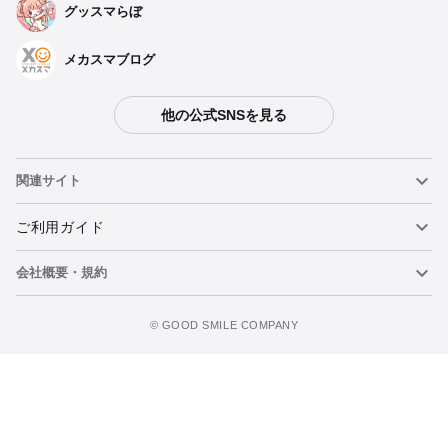
グッスマらぼ
メカスマブログ
他の公式SNSを見る
関連サイト
ねんどろいど
ご利用ガイド
会社概要・規約
ねんどろいどフェイスメーカー
重要なお知らせ
今すぐ予約注文
figma
FAQ・お問い合わせ
利用規約
©️ GOOD SMILE COMPANY
メカスマ
個人情報の取り扱いについて
ポッパレ（POP UP PARADE）
特定商取引法に関する表示