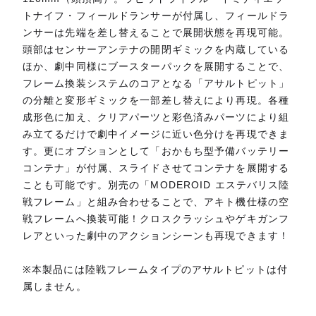
トナイフ・フィールドランサーが付属し、フィールドラ
ンサーは先端を差し替えることで展開状態を再現可能。
頭部はセンサーアンテナの開閉ギミックを内蔵している
ほか、劇中同様にブースターパックを展開することで、
フレーム換装システムのコアとなる「アサルトピット」
の分離と変形ギミックを一部差し替えにより再現。各種
成形色に加え、クリアパーツと彩色済みパーツにより組
み立てるだけで劇中イメージに近い色分けを再現できま
す。更にオプションとして「おかもち型予備バッテリー
コンテナ」が付属、スライドさせてコンテナを展開する
ことも可能です。別売の「MODEROID エステバリス陸
戦フレーム」と組み合わせることで、アキト機仕様の空
戦フレームへ換装可能！クロスクラッシュやゲキガンフ
レアといった劇中のアクションシーンも再現できます！
※本製品には陸戦フレームタイプのアサルトピットは付
属しません。