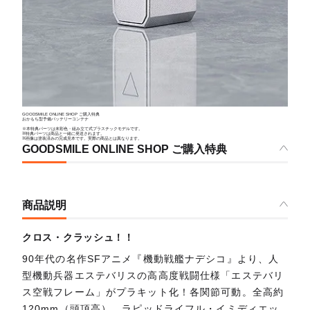
GOODSMILE ONLINE SHOP ご購入特典
おかもち型予備バッテリーコンテナ
※本特典パーツは未彩色・組み立て式プラスチックモデルです。
※特典パーツは商品と一緒に発送されます。
※画像は塗装済みの完成見本です。実際の商品とは異なります。
GOODSMILE ONLINE SHOP ご購入特典
商品説明
クロス・クラッシュ！！
90年代の名作SFアニメ『機動戦艦ナデシコ』より、人
型機動兵器エステバリスの高高度戦闘仕様「エステバリ
ス空戦フレーム」がプラキット化！各関節可動。全高約
120mm（頭頂高）。ラピッドライフル・イミディエッ