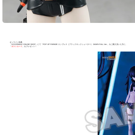
オンライン特典
「GOODSMILE ONLINE SHOP」にて「POP UP PARADE エンプレス［ブラックロックシューター］ DAWN FALL Ver.」をご購入頂いた方に、
「
ポストカード
」をプレゼント！