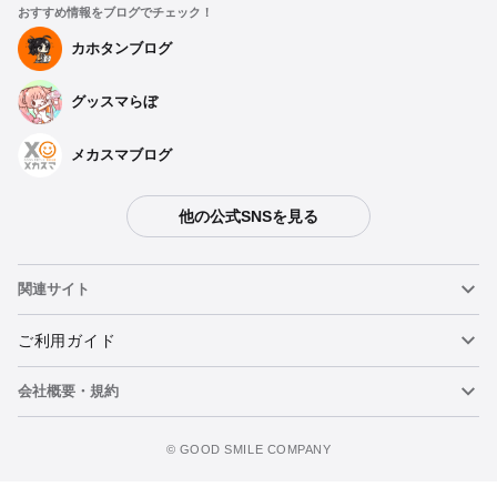
おすすめ情報をブログでチェック！
カホタンブログ
グッスマらぼ
メカスマブログ
他の公式SNSを見る
関連サイト
ねんどろいど
ご利用ガイド
会社概要・規約
ねんどろいどフェイスメーカー
重要なお知らせ
figma
FAQ・お問い合わせ
利用規約
©️ GOOD SMILE COMPANY
メカスマ