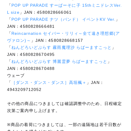
「
POP UP PARADE すーぱーそに子 15thミニドレスVer.
L size
」JAN：4580828666061
「
POP UP PARADE ナツ（バンド） イベントKV Ver.
」
JAN：4580828666481
「
Reincarnation セイバー・リリィ～全て遠き理想郷(ア
ヴァロン)～
」JAN：4580828668157
「
ねんどろいどぷらす 霧雨魔理沙 らばーますこっと
」
JAN：4580828670495
「
ねんどろいどぷらす 博麗霊夢 らばーますこっと
」
JAN：4580828670488
ウェーブ
「
［ダンス・ダンス・ダンス］高垣楓＋
」JAN：
4943209712052
その他の商品につきましては確認調整中のため、日程確定
次第ご案内申し上げます。
※商品の着荷につきましては、一部の遠隔地は若干日数が